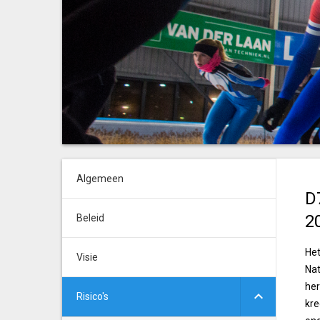
Algemeen
D
2
Beleid
Het
Visie
Nat
he
Risico's
kre