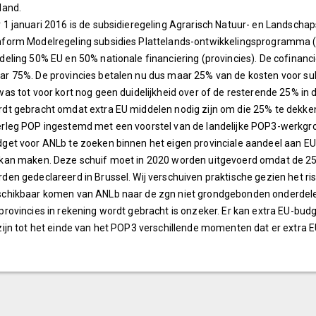
land.
 1 januari 2016 is de subsidieregeling Agrarisch Natuur- en Landschap
form Modelregeling subsidies Plattelands-ontwikkelingsprogramma (
deling 50% EU en 50% nationale financiering (provincies). De cofinanc
r 75%. De provincies betalen nu dus maar 25% van de kosten voor sub
was tot voor kort nog geen duidelijkheid over of de resterende 25% in 
dt gebracht omdat extra EU middelen nodig zijn om die 25% te dekken
rleg POP ingestemd met een voorstel van de landelijke POP3-werkgro
get voor ANLb te zoeken binnen het eigen provinciale aandeel aan E
kan maken. Deze schuif moet in 2020 worden uitgevoerd omdat de 25
den gedeclareerd in Brussel. Wij verschuiven praktische gezien het ris
chikbaar komen van ANLb naar de zgn niet grondgebonden onderdelen v
provincies in rekening wordt gebracht is onzeker. Er kan extra EU-bu
zijn tot het einde van het POP3 verschillende momenten dat er extr