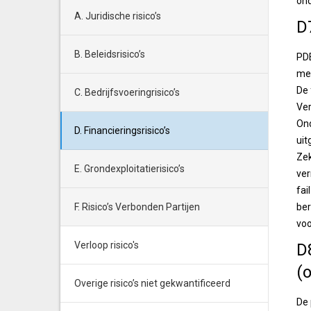
ond
A. Juridische risico’s
D
B. Beleidsrisico’s
PDE
met
De 
C. Bedrijfsvoeringrisico’s
Ver
Ond
D. Financieringsrisico’s
uit
Zek
E. Grondexploitatierisico’s
ver
fai
F. Risico’s Verbonden Partijen
ber
voo
Verloop risico's
D
(
Overige risico’s niet gekwantificeerd
De 