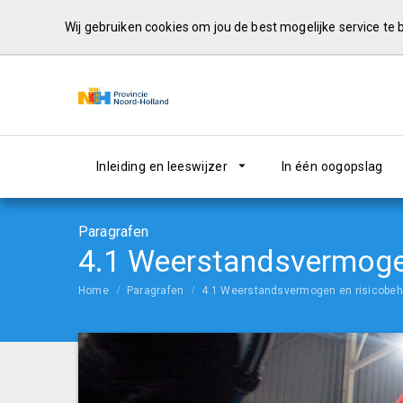
Wij gebruiken cookies om jou de best mogelijke service te
Inleiding en leeswijzer
In één oogopslag
Paragrafen
4.1 Weerstandsvermogen
Home
Paragrafen
4.1 Weerstandsvermogen en risicobeh