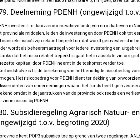
erpand. Momenteel is het risico maximaal € 5,1 miljoen, later zal dit
79. Deelneming PDENH (ongewijzigd t.o.v.
NH investeert in duurzame innovatieve bedrijven en initiatieven in 
 provinciale middelen, leiden de investeringen door PDENH ook tot een 
financiële risico’s zijn relatief beperkt omdat wordt geïnvesteerd in be
der wordt als beheersmaatregel voor iedere investering een uitgebr
anks dat het risico relatief beperkt is gaat het in absolute zin om gr
gezette kapitaal door PDENH neemt in de toekomst verder toe.
erheidshalve is bij de berekening van het benodigde risicobedrag v
mogen. Het risicobedrag voor PDENH dient ter dekking van onvoorziene
llissementen van ondernemingen waarin het fonds heeft geïnvesteerd.
ekend omdat in de jaarstukken van de provincie ook reeds een verlie
rziene risico’s bij PDENH.
80. Subsidieregeling Agrarisch Natuur- 
ongewijzigd t.o.v. begroting 2020)
provincie kent POP3 subsidies toe op grond van twee regelingen: ANL