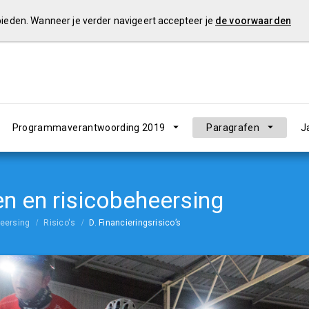
 bieden. Wanneer je verder navigeert accepteer je
de voorwaarden
Programmaverantwoording 2019
Paragrafen
J
 en risicobeheersing
eersing
Risico's
D. Financieringsrisico’s