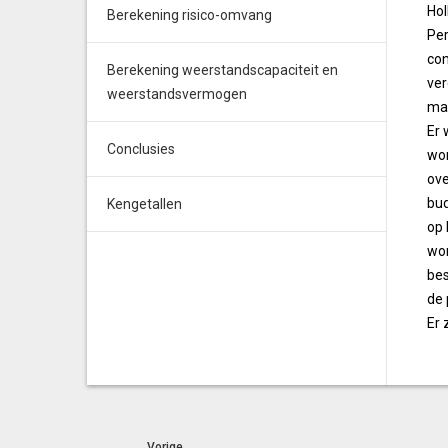
Hol
Berekening risico-omvang
Per
con
Berekening weerstandscapaciteit en
ver
weerstandsvermogen
maa
Er 
Conclusies
wor
ove
bud
Kengetallen
op 
wor
bes
de 
Er 
Vorige