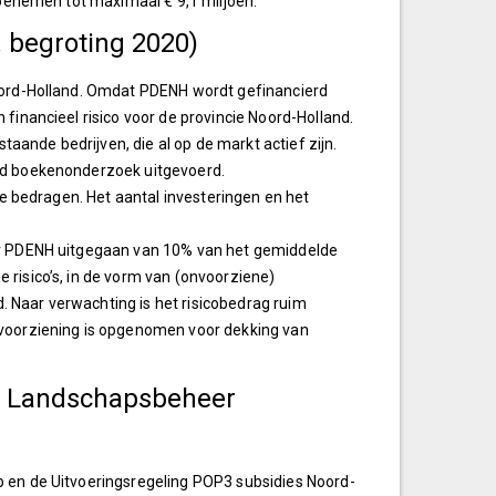
 toenemen tot maximaal € 9,1 miljoen.
 begroting 2020)
Noord-Holland. Omdat PDENH wordt gefinancierd
financieel risico voor de provincie Noord-Holland.
staande bedrijven, die al op de markt actief zijn.
eid boekenonderzoek uitgevoerd.
ote bedragen. Het aantal investeringen en het
oor PDENH uitgegaan van 10% van het gemiddelde
 risico’s, in de vorm van (onvoorziene)
 Naar verwachting is het risicobedrag ruim
svoorziening is opgenomen voor dekking van
en Landschapsbeheer
b en de Uitvoeringsregeling POP3 subsidies Noord-