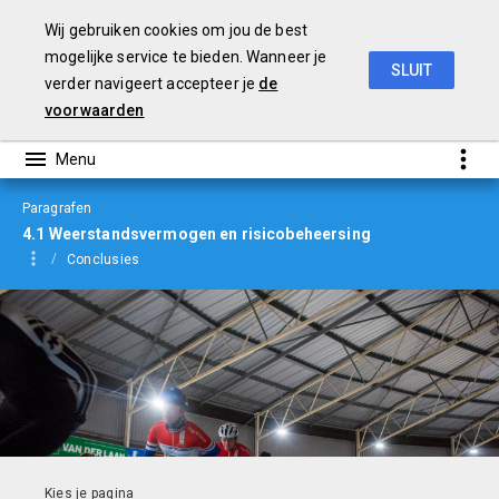
Wij gebruiken cookies om jou de best
mogelijke service te bieden. Wanneer je
SLUIT
verder navigeert accepteer je
de
Jaarverslag
2019
voorwaarden
Paragrafen
4.1 Weerstandsvermogen en risicobeheersing
Conclusies