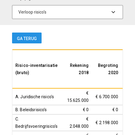
GA TERUG
Risico-inventarisatie
Rekening
Begroting
Re
(bruto)
2018
2020
€
A. Juridische risico's
€ 6.700.000
15.625.000
20.
B. Beleidsrisico's
€ 0
€ 0
C.
€
€ 2.198.000
€ 2.
Bedrijfsvoeringrisico's
2.048.000