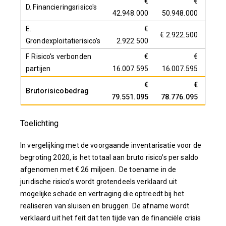
€
€
D. Financieringsrisico's
42.948.000
50.948.000
13.
E.
€
€ 2.922.500
€ 2.
Grondexploitatierisico's
2.922.500
F. Risico's verbonden
€
€
partijen
16.007.595
16.007.595
14.
€
€
Brutorisicobedrag
79.551.095
78.776.095
52.6
Toelichting
In vergelijking met de voorgaande inventarisatie voor de
begroting 2020, is het totaal aan bruto risico’s per saldo
afgenomen met € 26 miljoen. De toename in de
juridische risico’s wordt grotendeels verklaard uit
mogelijke schade en vertraging die optreedt bij het
realiseren van sluisen en bruggen. De afname wordt
verklaard uit het feit dat ten tijde van de financiële crisis