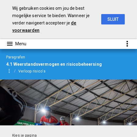
Wij gebruiken cookies om jou de best
mogelijke service te bieden. Wanneer je
SLUIT
verder navigeert accepteer je
de
Jaarverslag
2019
voorwaarden
Paragrafen
4.1 Weerstandsvermogen en risicobeheersing
Verloop risico's